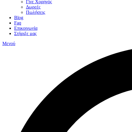
Γίνε Χορηγός
Δωρεές
Πωλήσεις
Blog
Faq
Επικοινωνία
Στήριξε μας
Μενού