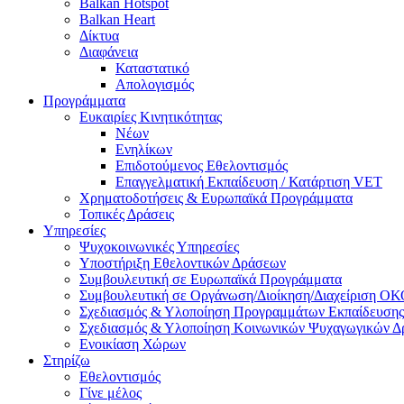
Balkan Hotspot
Balkan Heart
Δίκτυα
Διαφάνεια
Καταστατικό
Απολογισμός
Προγράμματα
Ευκαιρίες Κινητικότητας
Νέων
Ενηλίκων
Επιδοτούμενος Εθελοντισμός
Επαγγελματική Εκπαίδευση / Κατάρτιση VET
Χρηματοδοτήσεις & Ευρωπαϊκά Προγράμματα
Τοπικές Δράσεις
Υπηρεσίες
Ψυχοκοινωνικές Υπηρεσίες
Υποστήριξη Εθελοντικών Δράσεων
Συμβουλευτική σε Ευρωπαϊκά Προγράμματα
Συμβουλευτική σε Οργάνωση/Διοίκηση/Διαχείριση Ο
Σχεδιασμός & Υλοποίηση Προγραμμάτων Εκπαίδευσης
Σχεδιασμός & Υλοποίηση Κοινωνικών Ψυχαγωγικών 
Ενοικίαση Χώρων
Στηρίζω
Εθελοντισμός
Γίνε μέλος