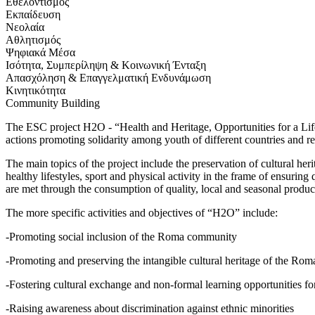
Εθελοντισμός
Εκπαίδευση
Νεολαία
Αθλητισμός
Ψηφιακά Μέσα
Ισότητα, Συμπερίληψη & Κοινωνική Ένταξη
Απασχόληση & Επαγγελματική Ενδυνάμωση
Κινητικότητα
Community Building
The ESC project H2O - “Health and Heritage, Opportunities for a Life
actions promoting solidarity among youth of different countries and re
The main topics of the project include the preservation of cultural h
healthy lifestyles, sport and physical activity in the frame of ensuring
are met through the consumption of quality, local and seasonal produc
The more specific activities and objectives of “H2O” include:
-Promoting social inclusion of the Roma community
-Promoting and preserving the intangible cultural heritage of the R
-Fostering cultural exchange and non-formal learning opportunities fo
-Raising awareness about discrimination against ethnic minorities