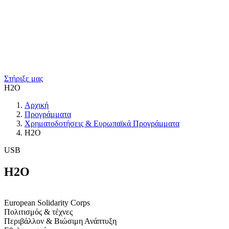
Στήριξε μας
H2O
Αρχική
Προγράμματα
Χρηματοδοτήσεις & Ευρωπαϊκά Προγράμματα
H2O
USB
H2O
European Solidarity Corps
Πολιτισμός & τέχνες
Περιβάλλον & Βιώσιμη Ανάπτυξη