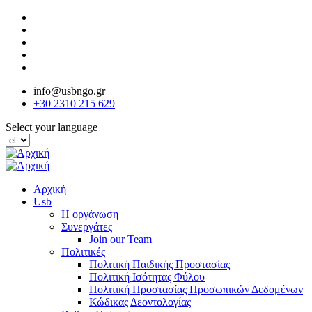
Παράκαμψη
προς
το
κυρίως
περιεχόμενο
info@usbngo.gr
+30 2310 215 629
Select your language
Αρχική
Usb
Η οργάνωση
Συνεργάτες
Join our Team
Πολιτικές
Πολιτική Παιδικής Προστασίας
Πολιτική Ισότητας Φύλου
Πολιτική Προστασίας Προσωπικών Δεδομένων
Κώδικας Δεοντολογίας