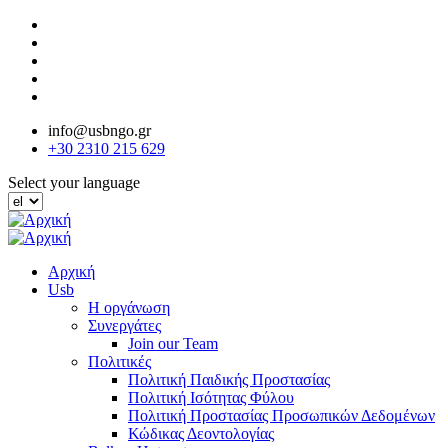
Παράκαμψη
προς
το
κυρίως
περιεχόμενο
info@usbngo.gr
+30 2310 215 629
Select your language
Αρχική
Usb
Η οργάνωση
Συνεργάτες
Join our Team
Πολιτικές
Πολιτική Παιδικής Προστασίας
Πολιτική Ισότητας Φύλου
Πολιτική Προστασίας Προσωπικών Δεδομένων
Κώδικας Δεοντολογίας