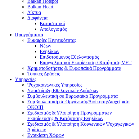
Balkan Hotspot
Balkan Heart
Δίκτυα
Διαφάνεια
Καταστατικό
Απολογισμός
Προγράμματα
Ευκαιρίες Κινητικότητας
Νέων
Ενηλίκων
Επιδοτούμενος Εθελοντισμός
Επαγγελματική Εκπαίδευση / Κατάρτιση VET
Χρηματοδοτήσεις & Ευρωπαϊκά Προγράμματα
Τοπικές Δράσεις
Υπηρεσίες
Ψυχοκοινωνικές Υπηρεσίες
Υποστήριξη Εθελοντικών Δράσεων
Συμβουλευτική σε Ευρωπαϊκά Προγράμματα
Συμβουλευτική σε Οργάνωση/Διοίκηση/Διαχείριση
ΟΚΟΙΠ
Σχεδιασμός & Υλοποίηση Προγραμμάτων
Εκπαίδευσης & Κατάρτισης Ενηλίκων
Σχεδιασμός & Υλοποίηση Κοινωνικών Ψυχαγωγικών
Δράσεων
Ενοικίαση Χώρων