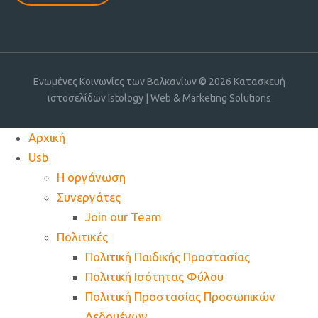
Ενωμένες Κοινωνίες των Βαλκανίων © 2026
Κατασκευή
ιστοσελίδων Istology | Web & Marketing Solutions
Αρχική
Usb
Η οργάνωση
Συνεργάτες
Join our Team
Πολιτικές
Πολιτική Παιδικής Προστασίας
Πολιτική Ισότητας Φύλου
Πολιτική Προστασίας Προσωπικών
Δεδομένων