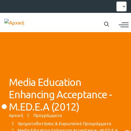
Παράκαμψη
Select
your
προς
languag
το
κυρίως
περιεχόμενο
Media Education
Enhancing Acceptance -
M.ED.E.A (2012)
Αρχική
Προγράμματα
Χρηματοδοτήσεις & Ευρωπαϊκά Προγράμματα
Media Education Enhancing Acceptance - M.ED.E.A