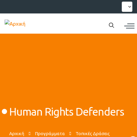
Παράκαμψη
Select
your
προς
languag
το
κυρίως
περιεχόμενο
Human Rights Defenders
Αρχική
Προγράμματα
Τοπικές Δράσεις