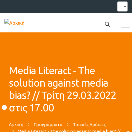
Παράκαμψη
Select
your
προς
languag
το
κυρίως
περιεχόμενο
Media Literact - The
solution against media
bias? // Τρίτη 29.03.2022
στις 17.00
Αρχική
Προγράμματα
Τοπικές Δράσεις
Media Literact - The solution against media bias? //