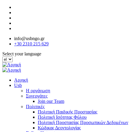
Παράκαμψη
προς
το
κυρίως
περιεχόμενο
info@usbngo.gr
+30 2310 215 629
Select your language
Αρχική
Usb
Η οργάνωση
Συνεργάτες
Join our Team
Πολιτικές
Πολιτική Παιδικής Προστασίας
Πολιτική Ισότητας Φύλου
Πολιτική Προστασίας Προσωπικών Δεδομένων
Κώδικας Δεοντολογίας