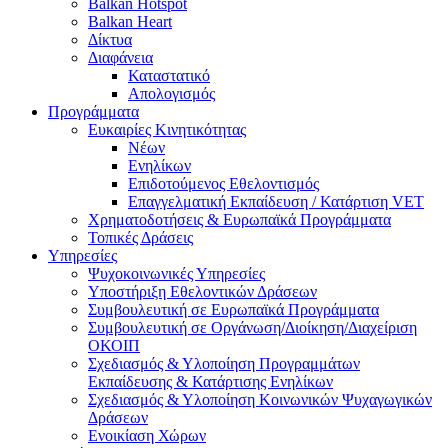
Balkan Hotspot
Balkan Heart
Δίκτυα
Διαφάνεια
Καταστατικό
Απολογισμός
Προγράμματα
Ευκαιρίες Κινητικότητας
Νέων
Ενηλίκων
Επιδοτούμενος Εθελοντισμός
Επαγγελματική Εκπαίδευση / Κατάρτιση VET
Χρηματοδοτήσεις & Ευρωπαϊκά Προγράμματα
Τοπικές Δράσεις
Υπηρεσίες
Ψυχοκοινωνικές Υπηρεσίες
Υποστήριξη Εθελοντικών Δράσεων
Συμβουλευτική σε Ευρωπαϊκά Προγράμματα
Συμβουλευτική σε Οργάνωση/Διοίκηση/Διαχείριση
ΟΚΟΙΠ
Σχεδιασμός & Υλοποίηση Προγραμμάτων
Εκπαίδευσης & Κατάρτισης Ενηλίκων
Σχεδιασμός & Υλοποίηση Κοινωνικών Ψυχαγωγικών
Δράσεων
Ενοικίαση Χώρων