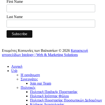
First Name
Last Name
Ενωμένες Κοινωνίες των Βαλκανίων © 2026
Κατασκευή
ιστοσελίδων Istology | Web & Marketing Solutions
Αρχική
Usb
Η οργάνωση
Συνεργάτες
Join our Team
Πολιτικές
Πολιτική Παιδικής Προστασίας
Πολιτική Ισότητας Φύλου
Πολιτική Προστασίας Προσωπικών Δεδομένων
Κώδικας Δεοντολογίας