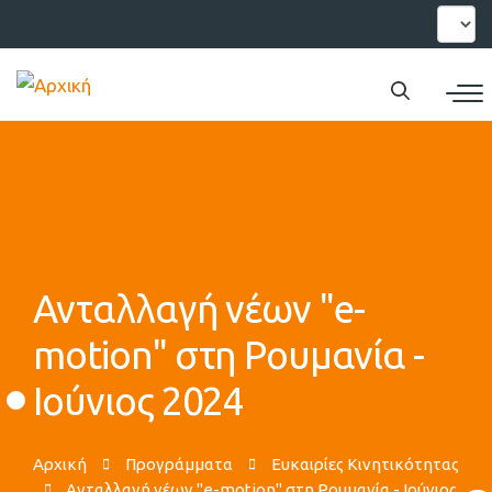
Παράκαμψη
Select
your
προς
languag
το
κυρίως
περιεχόμενο
Ανταλλαγή νέων "e-
motion" στη Ρουμανία -
Ιούνιος 2024
Αρχική
Προγράμματα
Ευκαιρίες Κινητικότητας
Ανταλλαγή νέων "e-motion" στη Ρουμανία - Ιούνιος