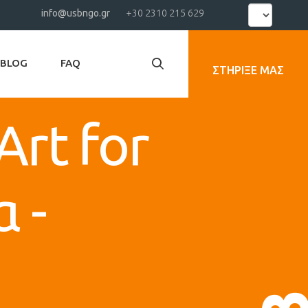
Select
info@usbngo.gr
+30 2310 215 629
your
language
BLOG
FAQ
ΣΤΉΡΙΞΕ ΜΑΣ
rt for
 -