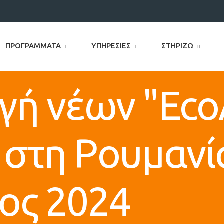
ΠΡΟΓΡΆΜΜΑΤΑ
ΥΠΗΡΕΣΊΕΣ
ΣΤΗΡΊΖΩ
ή νέων "EcoA
στη Ρουμανία
ος 2024