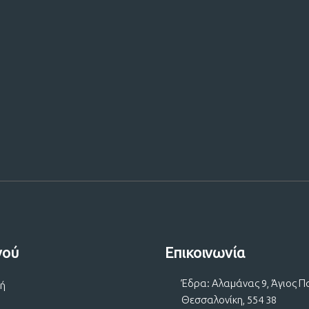
 μας!
νού
Επικοινωνία
Έδρα: Αλαμάνας 9, Άγιος Π
κή
Θεσσαλονίκη, 554 38