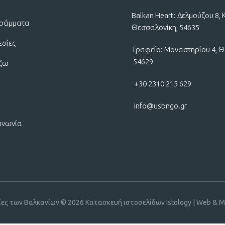
Balkan Heart: Δελμούζου 8, 
ράμματα
Θεσσαλονίκη, 54635
εσίες
Γραφείο: Μοναστηρίου 4, Θ
54629
ίζω
+30 2310 215 629
info@usbngo.gr
ινωνία
ίες των Βαλκανίων © 2026
Κατασκευή ιστοσελίδων Istology | Web & Ma