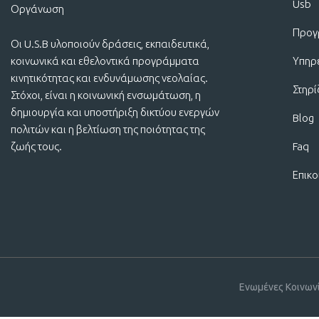
Usb
Προγ
Οι U.S.B υλοποιούν δράσεις, εκπαιδευτικά,
κοινωνικά και εθελοντικά προγράμματα
Υπηρ
κινητικότητας και ενδυνάμωσης νεολαίας.
Στηρ
Στόχοι, είναι η κοινωνική ενσωμάτωση, η
δημιουργία και υποστήριξη δικτύου ενεργών
Blog
πολιτών και η βελτίωση της ποιότητας της
ζωής τους.
Faq
Επικο
Ενωμένες Κοινων