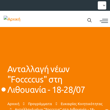
Παράκαμψη
Select
your
προς
languag
το
κυρίως
περιεχόμενο
Ανταλλαγή νέων
"Foccccus" στη
Λιθουανία - 18-28/07
Αρχική
Προγράμματα
Ευκαιρίες Κινητικότητας
Ανταλλαγή νέων "Foccccus" στη Λιθουανία - 18-