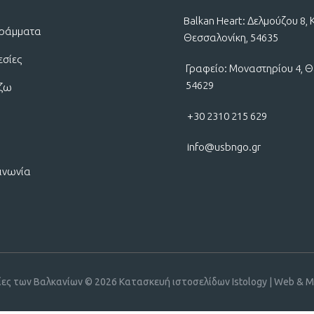
Balkan Heart: Δελμούζου 8, 
ράμματα
Θεσσαλονίκη, 54635
εσίες
Γραφείο: Μοναστηρίου 4, Θ
54629
ίζω
+30 2310 215 629
info@usbngo.gr
ινωνία
ίες των Βαλκανίων © 2026
Κατασκευή ιστοσελίδων Istology | Web & Ma