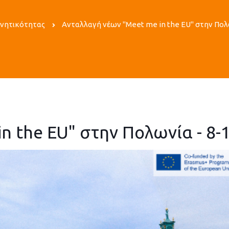
ινητικότητας
Ανταλλαγή νέων "Meet me in the EU" στην Πολω
n the EU" στην Πολωνία - 8-