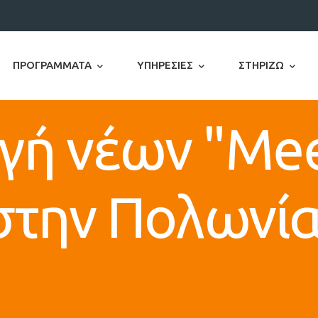
ΠΡΟΓΡΆΜΜΑΤΑ
ΥΠΗΡΕΣΊΕΣ
ΣΤΗΡΊΖΩ
γή νέων "Mee
στην Πολωνία 