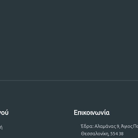
 μας!
νού
Επικοινωνία
Έδρα: Αλαμάνας 9, Άγιος Π
κή
Θεσσαλονίκη, 554 38