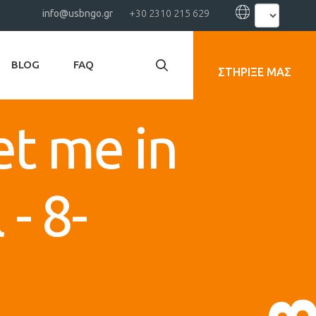
Select
info@usbngo.gr
+30 2310 215 629
your
language
BLOG
FAQ
ΣΤΉΡΙΞΕ ΜΑΣ
t me in
- 8-