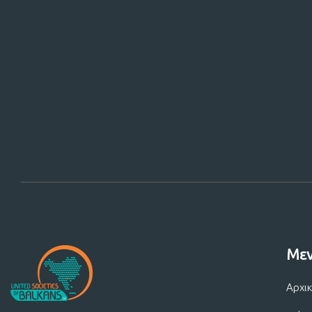
Στηρίξτε
Με
Αρχι