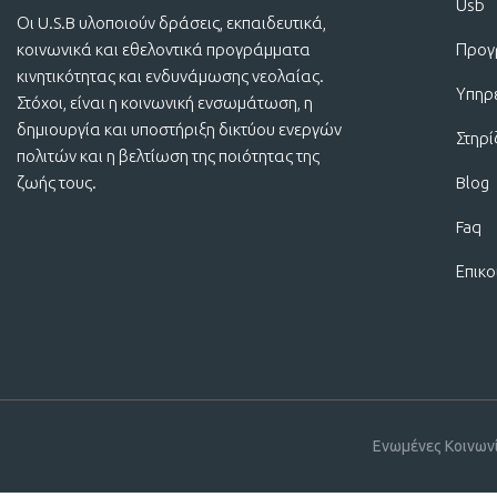
Usb
Οι U.S.B υλοποιούν δράσεις, εκπαιδευτικά,
κοινωνικά και εθελοντικά προγράμματα
Προγ
κινητικότητας και ενδυνάμωσης νεολαίας.
Υπηρ
Στόχοι, είναι η κοινωνική ενσωμάτωση, η
δημιουργία και υποστήριξη δικτύου ενεργών
Στηρ
πολιτών και η βελτίωση της ποιότητας της
ζωής τους.
Blog
Faq
Επικο
Ενωμένες Κοινων