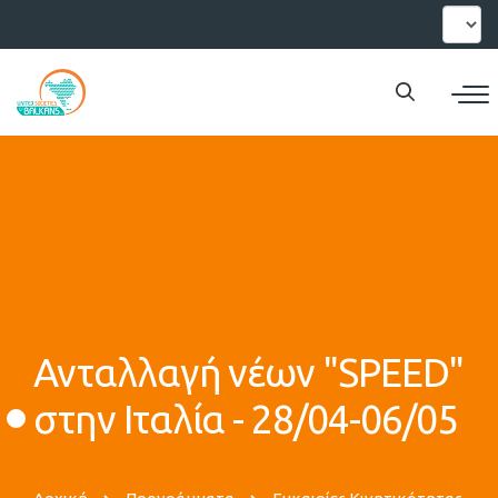
Παράκαμψη
Select
your
προς
languag
το
κυρίως
περιεχόμενο
Ανταλλαγή νέων "SPEED"
στην Ιταλία - 28/04-06/05