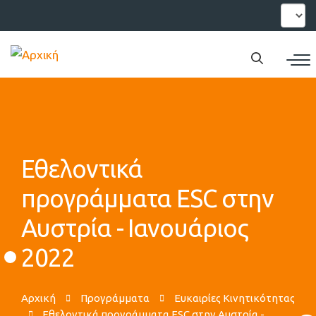
Παράκαμψη
Select
your
προς
languag
το
κυρίως
περιεχόμενο
Εθελοντικά
προγράμματα ESC στην
Αυστρία - Ιανουάριος
2022
Αρχική
Προγράμματα
Ευκαιρίες Κινητικότητας
Εθελοντικά προγράμματα ESC στην Αυστρία -