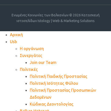
Ενωμένες Κοινωνίες των Βαλκανίων © 2026
Κατασκευή
ιστοσελίδων Istology | Web & Marketing Solutions
Αρχική
Usb
Η οργάνωση
Συνεργάτες
Join our Team
Πολιτικές
Πολιτική Παιδικής Προστασίας
Πολιτική Ισότητας Φύλου
Πολιτική Προστασίας Προσωπικών
Δεδομένων
Κώδικας Δεοντολογίας
Balkan Hotspot