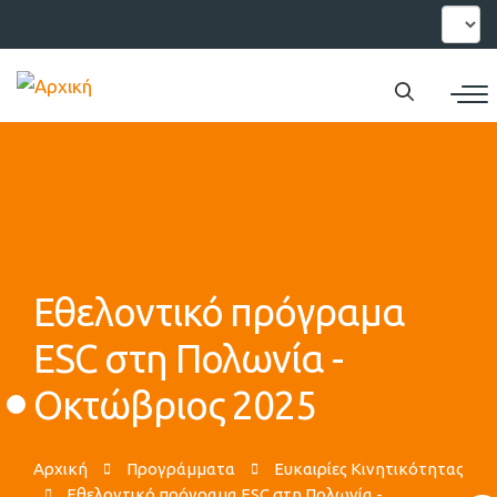
Παράκαμψη
Select
your
προς
languag
το
κυρίως
περιεχόμενο
Εθελοντικό πρόγραμα
ESC στη Πολωνία -
Οκτώβριος 2025
Αρχική
Προγράμματα
Ευκαιρίες Κινητικότητας
Εθελοντικό πρόγραμα ESC στη Πολωνία -