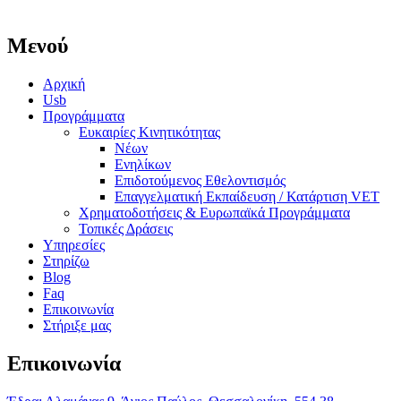
Μενού
Αρχική
Usb
Προγράμματα
Ευκαιρίες Κινητικότητας
Νέων
Ενηλίκων
Επιδοτούμενος Εθελοντισμός
Επαγγελματική Εκπαίδευση / Κατάρτιση VET
Χρηματοδοτήσεις & Ευρωπαϊκά Προγράμματα
Τοπικές Δράσεις
Υπηρεσίες
Στηρίζω
Blog
Faq
Επικοινωνία
Στήριξε μας
Επικοινωνία