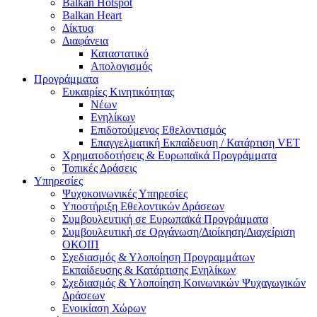
Balkan Hotspot
Balkan Heart
Δίκτυα
Διαφάνεια
Καταστατικό
Απολογισμός
Προγράμματα
Ευκαιρίες Κινητικότητας
Νέων
Ενηλίκων
Επιδοτούμενος Εθελοντισμός
Επαγγελματική Εκπαίδευση / Κατάρτιση VET
Χρηματοδοτήσεις & Ευρωπαϊκά Προγράμματα
Τοπικές Δράσεις
Υπηρεσίες
Ψυχοκοινωνικές Υπηρεσίες
Υποστήριξη Εθελοντικών Δράσεων
Συμβουλευτική σε Ευρωπαϊκά Προγράμματα
Συμβουλευτική σε Οργάνωση/Διοίκηση/Διαχείριση
ΟΚΟΙΠ
Σχεδιασμός & Υλοποίηση Προγραμμάτων
Εκπαίδευσης & Κατάρτισης Ενηλίκων
Σχεδιασμός & Υλοποίηση Κοινωνικών Ψυχαγωγικών
Δράσεων
Ενοικίαση Χώρων