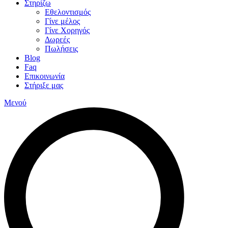
Στηρίζω
Εθελοντισμός
Γίνε μέλος
Γίνε Χορηγός
Δωρεές
Πωλήσεις
Blog
Faq
Επικοινωνία
Στήριξε μας
Μενού