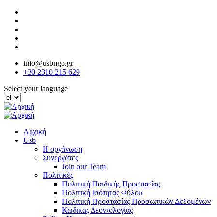
Παράκαμψη
προς
το
κυρίως
περιεχόμενο
info@usbngo.gr
+30 2310 215 629
Select your language
Αρχική
Usb
Η οργάνωση
Συνεργάτες
Join our Team
Πολιτικές
Πολιτική Παιδικής Προστασίας
Πολιτική Ισότητας Φύλου
Πολιτική Προστασίας Προσωπικών Δεδομένων
Κώδικας Δεοντολογίας