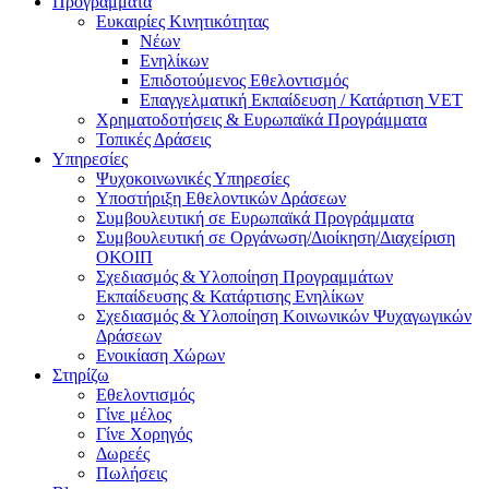
Προγράμματα
Ευκαιρίες Κινητικότητας
Νέων
Ενηλίκων
Επιδοτούμενος Εθελοντισμός
Επαγγελματική Εκπαίδευση / Κατάρτιση VET
Χρηματοδοτήσεις & Ευρωπαϊκά Προγράμματα
Τοπικές Δράσεις
Υπηρεσίες
Ψυχοκοινωνικές Υπηρεσίες
Υποστήριξη Εθελοντικών Δράσεων
Συμβουλευτική σε Ευρωπαϊκά Προγράμματα
Συμβουλευτική σε Οργάνωση/Διοίκηση/Διαχείριση
ΟΚΟΙΠ
Σχεδιασμός & Υλοποίηση Προγραμμάτων
Εκπαίδευσης & Κατάρτισης Ενηλίκων
Σχεδιασμός & Υλοποίηση Κοινωνικών Ψυχαγωγικών
Δράσεων
Ενοικίαση Χώρων
Στηρίζω
Εθελοντισμός
Γίνε μέλος
Γίνε Χορηγός
Δωρεές
Πωλήσεις