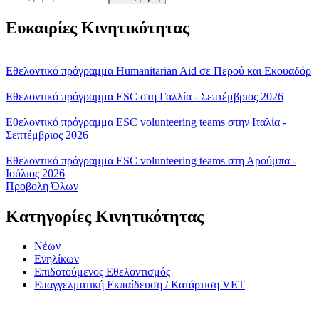
Ευκαιρίες Κινητικότητας
Εθελοντικό πρόγραμμα Humanitarian Aid σε Περού και Εκουαδόρ
Εθελοντικό πρόγραμμα ESC στη Γαλλία - Σεπτέμβριος 2026
Εθελοντικό πρόγραμμα ESC volunteering teams στην Ιταλία -
Σεπτέμβριος 2026
Εθελοντικό πρόγραμμα ESC volunteering teams στη Αρούμπα -
Ιούλιος 2026
Προβολή Όλων
Κατηγορίες Κινητικότητας
Νέων
Ενηλίκων
Επιδοτούμενος Εθελοντισμός
Επαγγελματική Εκπαίδευση / Κατάρτιση VET