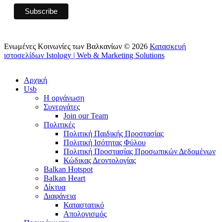
Ενωμένες Κοινωνίες των Βαλκανίων © 2026
Κατασκευή
ιστοσελίδων Istology | Web & Marketing Solutions
Αρχική
Usb
Η οργάνωση
Συνεργάτες
Join our Team
Πολιτικές
Πολιτική Παιδικής Προστασίας
Πολιτική Ισότητας Φύλου
Πολιτική Προστασίας Προσωπικών Δεδομένων
Κώδικας Δεοντολογίας
Balkan Hotspot
Balkan Heart
Δίκτυα
Διαφάνεια
Καταστατικό
Απολογισμός