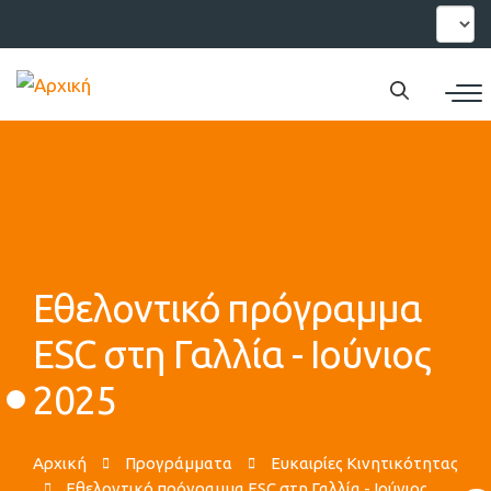
Παράκαμψη
Select
your
προς
languag
το
κυρίως
περιεχόμενο
Εθελοντικό πρόγραμμα
ESC στη Γαλλία - Ιούνιος
2025
Αρχική
Προγράμματα
Ευκαιρίες Κινητικότητας
Εθελοντικό πρόγραμμα ESC στη Γαλλία - Ιούνιος