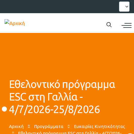
Παράκαμψη
Select
your
προς
languag
το
κυρίως
περιεχόμενο
Εθελοντικό πρόγραμμα
ESC στη Γαλλία -
4/7/2026-25/8/2026
Αρχική
Προγράμματα
Ευκαιρίες Κινητικότητας
Εθελοντικό πρόγραμμα ESC στη Γαλλία - 4/7/2026-