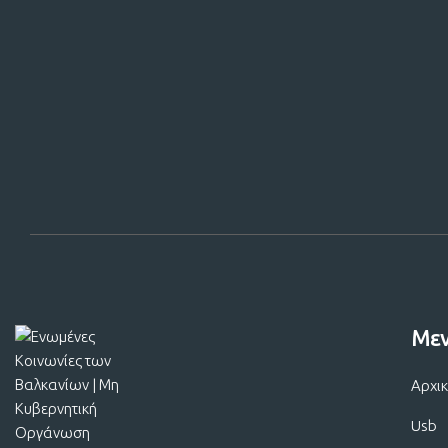
Στηρίξτε
Με
Αρχι
Usb