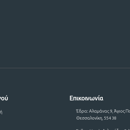
 μας!
νού
Επικοινωνία
Έδρα: Αλαμάνας 9, Άγιος Π
κή
Θεσσαλονίκη, 554 38