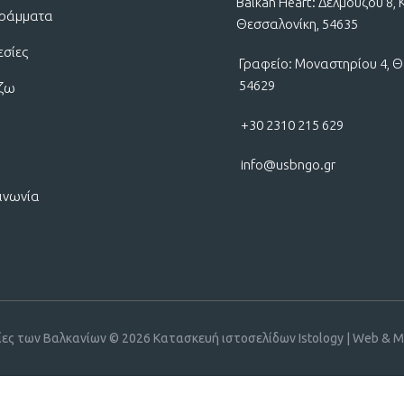
Balkan Heart: Δελμούζου 8, 
ράμματα
Θεσσαλονίκη, 54635
εσίες
Γραφείο: Μοναστηρίου 4, Θ
54629
ίζω
+30 2310 215 629
info@usbngo.gr
ινωνία
ίες των Βαλκανίων © 2026
Κατασκευή ιστοσελίδων Istology | Web & Ma