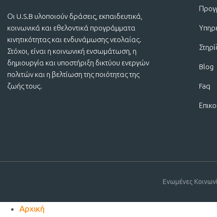
Προγ
Οι U.S.B υλοποιούν δράσεις, εκπαιδευτικά,
κοινωνικά και εθελοντικά προγράμματα
Υπηρ
κινητικότητας και ενδυνάμωσης νεολαίας.
Στηρ
Στόχοι, είναι η κοινωνική ενσωμάτωση, η
δημιουργία και υποστήριξη δικτύου ενεργών
Blog
πολιτών και η βελτίωση της ποιότητας της
ζωής τους.
Faq
Επικο
Ενωμένες Κοινων
Αρχική