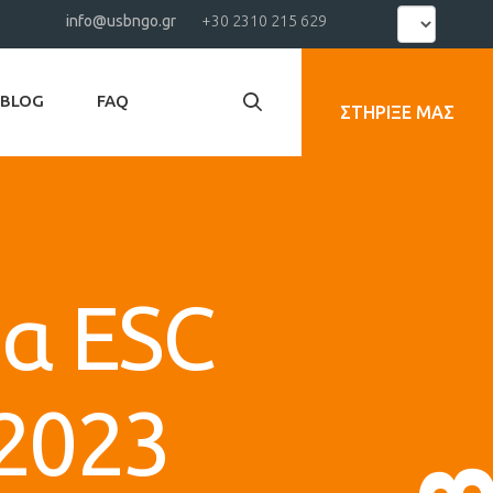
Select
info@usbngo.gr
+30 2310 215 629
your
language
BLOG
FAQ
ΣΤΉΡΙΞΕ ΜΑΣ
α ESC
 2023