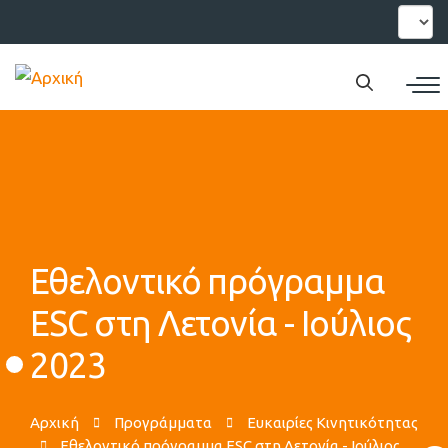
Παράκαμψη
Select
your
προς
languag
το
κυρίως
περιεχόμενο
Εθελοντικό πρόγραμμα
ESC στη Λετονία - Ιούλιος
2023
Αρχική
Προγράμματα
Ευκαιρίες Κινητικότητας
Εθελοντικό πρόγραμμα ESC στη Λετονία - Ιούλιος