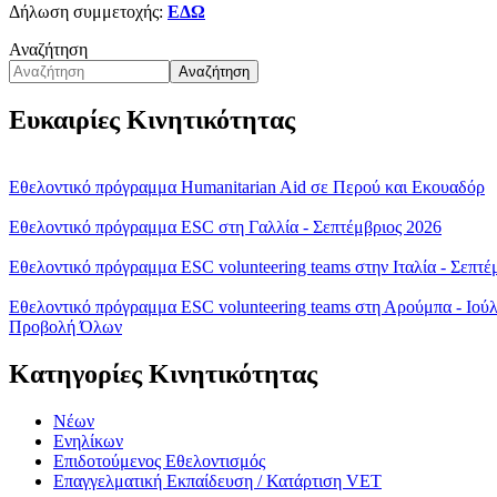
Δήλωση συμμετοχής:
ΕΔΩ
Αναζήτηση
Αναζήτηση
Ευκαιρίες Κινητικότητας
Εθελοντικό πρόγραμμα Humanitarian Aid σε Περού και Εκουαδόρ
Εθελοντικό πρόγραμμα ESC στη Γαλλία - Σεπτέμβριος 2026
Εθελοντικό πρόγραμμα ESC volunteering teams στην Ιταλία - Σεπτέ
Εθελοντικό πρόγραμμα ESC volunteering teams στη Αρούμπα - Ιούλ
Προβολή Όλων
Κατηγορίες Κινητικότητας
Νέων
Ενηλίκων
Επιδοτούμενος Εθελοντισμός
Επαγγελματική Εκπαίδευση / Κατάρτιση VET