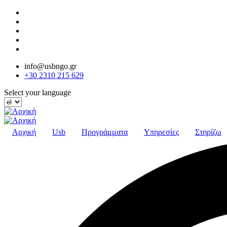
Παράκαμψη
προς
το
κυρίως
περιεχόμενο
info@usbngo.gr
+30 2310 215 629
Select your language
Αρχική
Usb
Προγράμματα
Υπηρεσίες
Στηρίζω