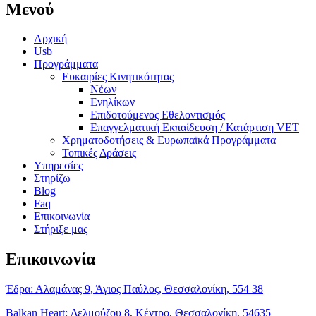
Μενού
Αρχική
Usb
Προγράμματα
Ευκαιρίες Κινητικότητας
Νέων
Ενηλίκων
Επιδοτούμενος Εθελοντισμός
Επαγγελματική Εκπαίδευση / Κατάρτιση VET
Χρηματοδοτήσεις & Ευρωπαϊκά Προγράμματα
Τοπικές Δράσεις
Υπηρεσίες
Στηρίζω
Blog
Faq
Επικοινωνία
Στήριξε μας
Επικοινωνία
Έδρα: Αλαμάνας 9, Άγιος Παύλος, Θεσσαλονίκη, 554 38
Balkan Heart: Δελμούζου 8, Κέντρο, Θεσσαλονίκη, 54635