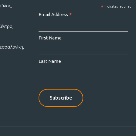
αύλος,
*
indicates required
*
Email Address
Κέντρο,
First Name
εσσαλονίκη,
Last Name