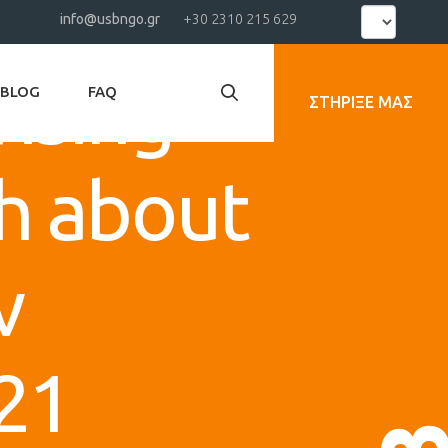
Select
info@usbngo.gr
+30 2310 215 629
your
language
ising
BLOG
FAQ
ΣΤΉΡΙΞΕ ΜΑΣ
th about
ν
21