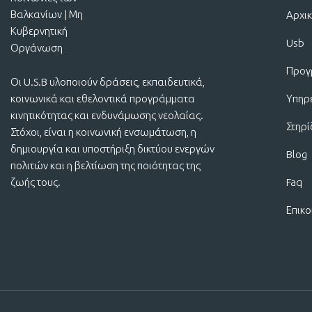
Αρχι
Usb
Προγ
Οι U.S.B υλοποιούν δράσεις, εκπαιδευτικά,
κοινωνικά και εθελοντικά προγράμματα
Υπηρ
κινητικότητας και ενδυνάμωσης νεολαίας.
Στηρ
Στόχοι, είναι η κοινωνική ενσωμάτωση, η
δημιουργία και υποστήριξη δικτύου ενεργών
Blog
πολιτών και η βελτίωση της ποιότητας της
ζωής τους.
Faq
Επικο