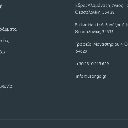
Έδρα: Αλαμάνας 9, Άγιος Π
κή
Θεσσαλονίκη, 554 38
Balkan Heart: Δελμούζου 8, 
ράμματα
Θεσσαλονίκη, 54635
εσίες
Γραφείο: Μοναστηρίου 4, Θ
54629
ίζω
+30 2310 215 629
info@usbngo.gr
ινωνία