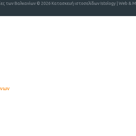
ίες των Βαλκανίων © 2026
Κατασκευή ιστοσελίδων Istology | Web & Ma
ένων