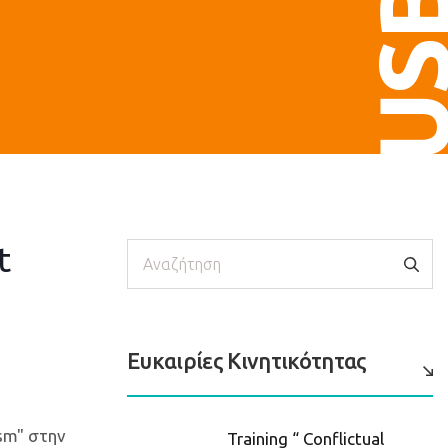
US
1
t
Αναζήτηση
Ευκαιρίες Κινητικότητας
ism" στην
Training “ Conflictual