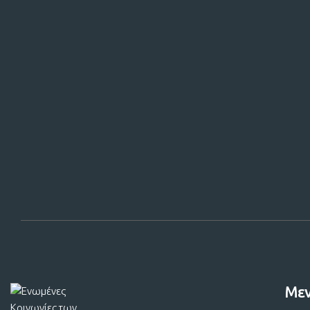
Στηρίξτε
Με