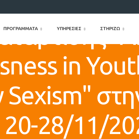
ατάρτισης "Ar
ΠΡΟΓΡΆΜΜΑΤΑ
ΥΠΗΡΕΣΊΕΣ
ΣΤΗΡΊΖΩ
sness in You
 Sexism" στη
- 20-28/11/20