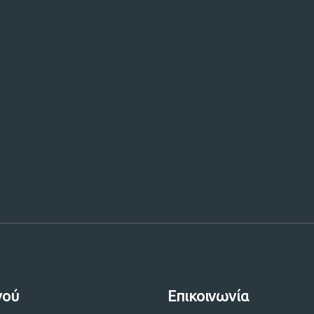
 μας!
νού
Επικοινωνία