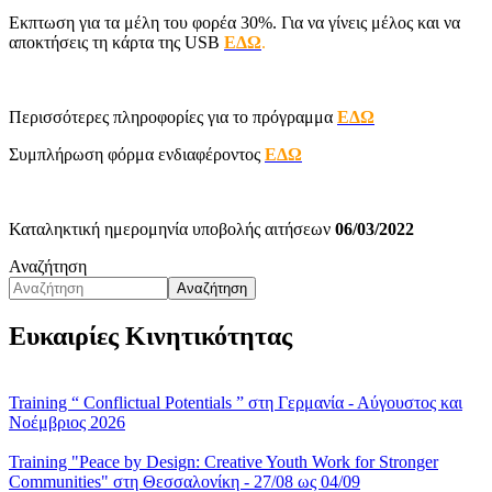
Εκπτωση για τα μέλη του φορέα 30%. Για να γίνεις μέλος και να
αποκτήσεις τη κάρτα της USB
ΕΔΩ
.
Περισσότερες πληροφορίες για το πρόγραμμα
ΕΔΩ
Συμπλήρωση φόρμα ενδιαφέροντος
ΕΔΩ
Καταληκτική ημερομηνία υποβολής αιτήσεων
06/03/2022
Αναζήτηση
Αναζήτηση
Ευκαιρίες Κινητικότητας
Training “ Conflictual Potentials ” στη Γερμανία - Αύγουστος και
Νοέμβριος 2026
Training "Peace by Design: Creative Youth Work for Stronger
Communities" στη Θεσσαλονίκη - 27/08 ως 04/09