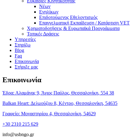
Ευκαιρίες Κινητικότητας
Νέων
Ενηλίκων
Επιδοτούμενος Εθελοντισμός
Επαγγελματική Εκπαίδευση / Κατάρτιση VET
Χρηματοδοτήσεις & Ευρωπαϊκά Προγράμματα
Τοπικές Δράσεις
Υπηρεσίες
Στηρίζω
Blog
Faq
Επικοινωνία
Στήριξε μας
Επικοινωνία
Έδρα: Αλαμάνας 9, Άγιος Παύλος, Θεσσαλονίκη, 554 38
Balkan Heart: Δελμούζου 8, Κέντρο, Θεσσαλονίκη, 54635
Γραφείο: Μοναστηρίου 4, Θεσσαλονίκη, 54629
+30 2310 215 629
info@usbngo.gr