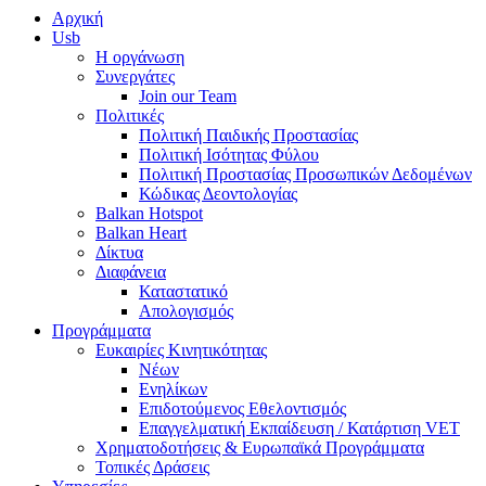
Αρχική
Usb
Η οργάνωση
Συνεργάτες
Join our Team
Πολιτικές
Πολιτική Παιδικής Προστασίας
Πολιτική Ισότητας Φύλου
Πολιτική Προστασίας Προσωπικών Δεδομένων
Κώδικας Δεοντολογίας
Balkan Hotspot
Balkan Heart
Δίκτυα
Διαφάνεια
Καταστατικό
Απολογισμός
Προγράμματα
Ευκαιρίες Κινητικότητας
Νέων
Ενηλίκων
Επιδοτούμενος Εθελοντισμός
Επαγγελματική Εκπαίδευση / Κατάρτιση VET
Χρηματοδοτήσεις & Ευρωπαϊκά Προγράμματα
Τοπικές Δράσεις