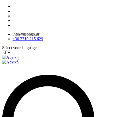
Παράκαμψη
προς
το
κυρίως
περιεχόμενο
info@usbngo.gr
+30 2310 215 629
Select your language
ΜΕΝΟΎ