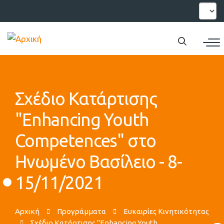
Παράκαμψη
Select
your
προς
languag
το
κυρίως
περιεχόμενο
Σχέδιο Κατάρτισης
"Enhancing Youth
Competences" στο
Ηνωμένο Βασίλειο - 8-
15/11/2021
Αρχική
Προγράμματα
Ευκαιρίες Κινητικότητας
Σχέδιο Κατάρτισης "Enhancing Youth