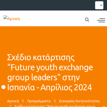
Παράκαμψη
Select
your
προς
languag
το
κυρίως
περιεχόμενο
Σχέδιο κατάρτισης
"Future youth exchange
group leaders" στην
Ισπανία - Απρίλιος 2024
Αρχική
Προγράμματα
Ευκαιρίες Κινητικότητας
Σχέδιο κατάρτισης "Future youth exchange group