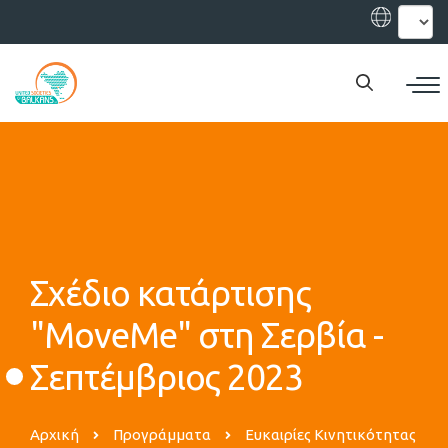
Παράκαμψη
Select
your
προς
languag
το
κυρίως
περιεχόμενο
Σχέδιο κατάρτισης
"MoveMe" στη Σερβία -
Σεπτέμβριος 2023
Αρχική
Προγράμματα
Ευκαιρίες Κινητικότητας