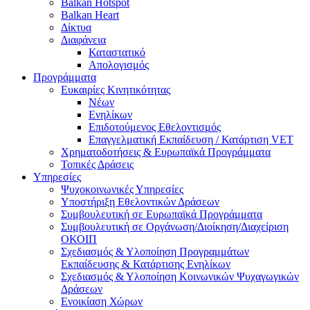
Balkan Hotspot
Balkan Heart
Δίκτυα
Διαφάνεια
Καταστατικό
Απολογισμός
Προγράμματα
Ευκαιρίες Κινητικότητας
Νέων
Ενηλίκων
Επιδοτούμενος Εθελοντισμός
Επαγγελματική Εκπαίδευση / Κατάρτιση VET
Χρηματοδοτήσεις & Ευρωπαϊκά Προγράμματα
Τοπικές Δράσεις
Υπηρεσίες
Ψυχοκοινωνικές Υπηρεσίες
Υποστήριξη Εθελοντικών Δράσεων
Συμβουλευτική σε Ευρωπαϊκά Προγράμματα
Συμβουλευτική σε Οργάνωση/Διοίκηση/Διαχείριση
ΟΚΟΙΠ
Σχεδιασμός & Υλοποίηση Προγραμμάτων
Εκπαίδευσης & Κατάρτισης Ενηλίκων
Σχεδιασμός & Υλοποίηση Κοινωνικών Ψυχαγωγικών
Δράσεων
Ενοικίαση Χώρων