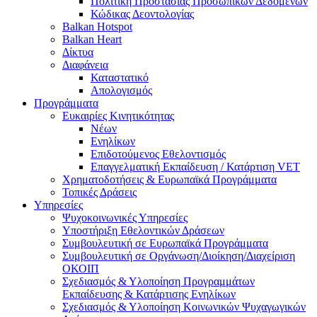
Πολιτική Προστασίας Προσωπικών Δεδομένων
Κώδικας Δεοντολογίας
Balkan Hotspot
Balkan Heart
Δίκτυα
Διαφάνεια
Καταστατικό
Απολογισμός
Προγράμματα
Ευκαιρίες Κινητικότητας
Νέων
Ενηλίκων
Επιδοτούμενος Εθελοντισμός
Επαγγελματική Εκπαίδευση / Κατάρτιση VET
Χρηματοδοτήσεις & Ευρωπαϊκά Προγράμματα
Τοπικές Δράσεις
Υπηρεσίες
Ψυχοκοινωνικές Υπηρεσίες
Υποστήριξη Εθελοντικών Δράσεων
Συμβουλευτική σε Ευρωπαϊκά Προγράμματα
Συμβουλευτική σε Οργάνωση/Διοίκηση/Διαχείριση
ΟΚΟΙΠ
Σχεδιασμός & Υλοποίηση Προγραμμάτων
Εκπαίδευσης & Κατάρτισης Ενηλίκων
Σχεδιασμός & Υλοποίηση Κοινωνικών Ψυχαγωγικών