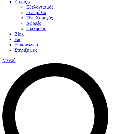
Στηρίζω
Εθελοντισμός
Γίνε μέλος
Γίνε Χορηγός
Δωρεές
Πωλήσεις
Blog
Faq
Επικοινωνία
Στήριξε μας
Μενού