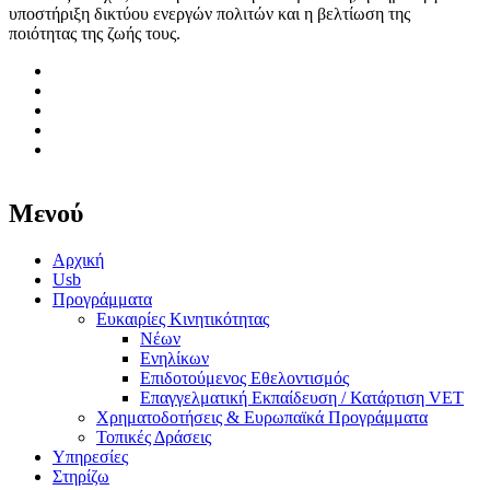
υποστήριξη δικτύου ενεργών πολιτών και η βελτίωση της
ποιότητας της ζωής τους.
Μενού
Αρχική
Usb
Προγράμματα
Ευκαιρίες Κινητικότητας
Νέων
Ενηλίκων
Επιδοτούμενος Εθελοντισμός
Επαγγελματική Εκπαίδευση / Κατάρτιση VET
Χρηματοδοτήσεις & Ευρωπαϊκά Προγράμματα
Τοπικές Δράσεις
Υπηρεσίες
Στηρίζω