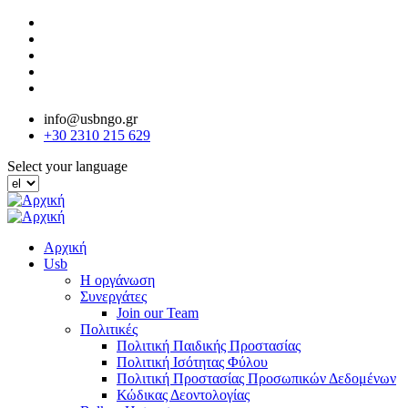
Παράκαμψη
προς
το
κυρίως
περιεχόμενο
info@usbngo.gr
+30 2310 215 629
Select your language
Αρχική
Usb
Η οργάνωση
Συνεργάτες
Join our Team
Πολιτικές
Πολιτική Παιδικής Προστασίας
Πολιτική Ισότητας Φύλου
Πολιτική Προστασίας Προσωπικών Δεδομένων
Κώδικας Δεοντολογίας