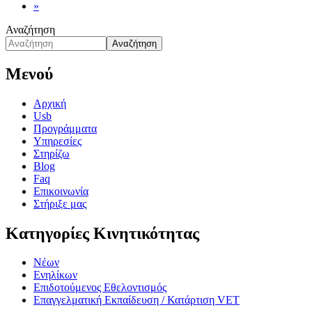
page
Last
»
page
Αναζήτηση
Αναζήτηση
Μενού
Αρχική
Usb
Προγράμματα
Υπηρεσίες
Στηρίζω
Blog
Faq
Επικοινωνία
Στήριξε μας
Κατηγορίες Κινητικότητας
Νέων
Ενηλίκων
Επιδοτούμενος Εθελοντισμός
Επαγγελματική Εκπαίδευση / Κατάρτιση VET