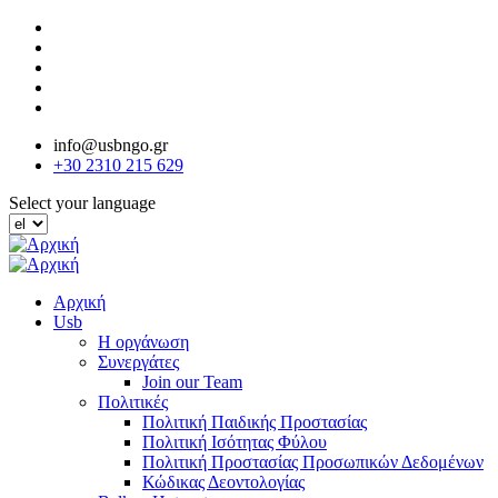
Παράκαμψη
προς
το
κυρίως
περιεχόμενο
info@usbngo.gr
+30 2310 215 629
Select your language
Αρχική
Usb
Η οργάνωση
Συνεργάτες
Join our Team
Πολιτικές
Πολιτική Παιδικής Προστασίας
Πολιτική Ισότητας Φύλου
Πολιτική Προστασίας Προσωπικών Δεδομένων
Κώδικας Δεοντολογίας