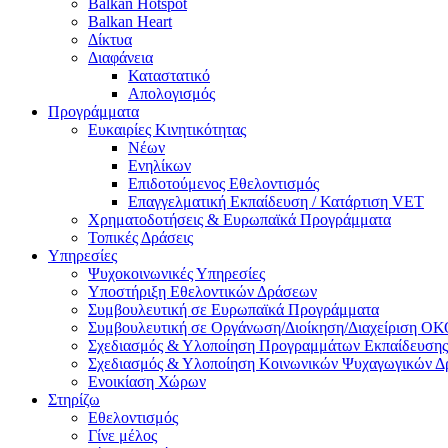
Balkan Hotspot
Balkan Heart
Δίκτυα
Διαφάνεια
Καταστατικό
Απολογισμός
Προγράμματα
Ευκαιρίες Κινητικότητας
Νέων
Ενηλίκων
Επιδοτούμενος Εθελοντισμός
Επαγγελματική Εκπαίδευση / Κατάρτιση VET
Χρηματοδοτήσεις & Ευρωπαϊκά Προγράμματα
Τοπικές Δράσεις
Υπηρεσίες
Ψυχοκοινωνικές Υπηρεσίες
Υποστήριξη Εθελοντικών Δράσεων
Συμβουλευτική σε Ευρωπαϊκά Προγράμματα
Συμβουλευτική σε Οργάνωση/Διοίκηση/Διαχείριση Ο
Σχεδιασμός & Υλοποίηση Προγραμμάτων Εκπαίδευσης
Σχεδιασμός & Υλοποίηση Κοινωνικών Ψυχαγωγικών 
Ενοικίαση Χώρων
Στηρίζω
Εθελοντισμός
Γίνε μέλος