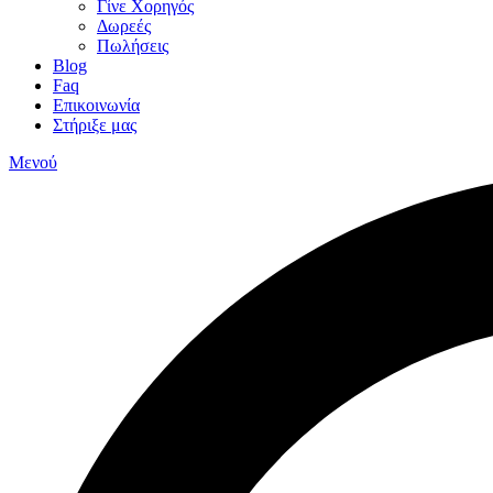
Γίνε Χορηγός
Δωρεές
Πωλήσεις
Blog
Faq
Επικοινωνία
Στήριξε μας
Μενού