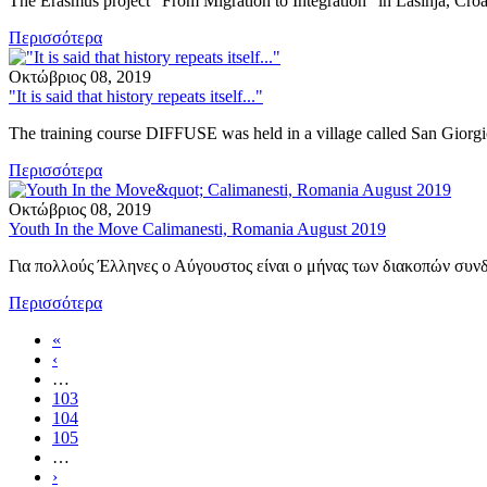
The Erasmus project “From Migration to Integration” in Lasinja, Croati
Περισσότερα
Οκτώβριος 08, 2019
"It is said that history repeats itself..."
The training course DIFFUSE was held in a village called San Giorgio 
Περισσότερα
Οκτώβριος 08, 2019
Youth In the Move Calimanesti, Romania August 2019
Για πολλούς Έλληνες ο Αύγουστος είναι ο μήνας των διακοπών συν
Περισσότερα
First
«
page
Προηγούμενη
‹
Σελιδοποίηση
σελίδα
…
Σελίδα
103
Τρέχουσα
104
σελίδα
Σελίδα
105
…
Next
›