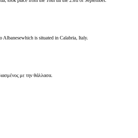
a, took place from the 16th till the 23rd of September.
Albanesewhich is situated in Calabria, Italy.
διασμένος με την θάλλασα.